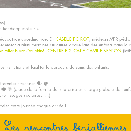
es]
ec handicap moteur »
 éducatrice coordinatrice, Dr
ISABELLE POIROT
, médecin MPR pédiat
ènement a réuni certaines structures accueillant des enfants dans l
italier Nord-Dauphiné
,
CENTRE EDUCATIF CAMILLE VEYRON
(IME
 les institutions et faciliter le parcours de soins des enfants.
fférentes structures 🗣 🏘
s 🗨 💬 (place de la famille dans la prise en charge globale de l’enf
rentissages scolaires, ….)
veler cette journée chaque année !