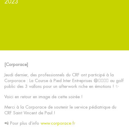
2023
OFFRES D’EMPLOI
PARTENAIRES
CONTACT
[Corporace]
Jeudi dernier, des professionnels du CRF ont participé à la
Corporace : La Course à Pied Inter Entreprises 😄🏃‍♀️🏃‍♂️ au golf
public des 3 vallons pour un afterwork riche en émotions ! ✨
Voici en retour en image de cette soirée !
Merci à la Corporace de soutenir le service pédiatrique du
CRF Saint Vincent de Paul !
📲 Pour plus d’info
www.corporace.fr