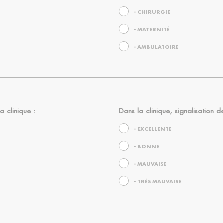
- CHIRURGIE
- MATERNITÉ
- AMBULATOIRE
la clinique :
Dans la clinique, signalisation d
- EXCELLENTE
- BONNE
- MAUVAISE
- TRÈS MAUVAISE