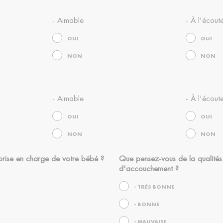
- Aimable
- À l'écout
OUI
OUI
NON
NON
- Aimable
- À l'écout
OUI
OUI
NON
NON
rise en charge de votre bébé ?
Que pensez-vous de la qualités 
d'accouchement ?
- TRÈS BONNE
- BONNE
- MAUVAISE