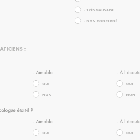
- TRÈS MAUVAISE
- NON CONCERNÉ
ATICIENS :
- Aimable
- À l'écout
OUI
OUI
NON
NON
ologue était-il ?
- Aimable
- À l'écout
OUI
OUI