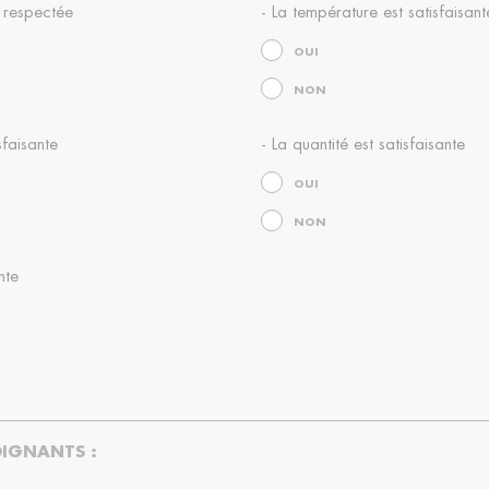
 respectée
- La température est satisfaisant
OUI
NON
sfaisante
- La quantité est satisfaisante
OUI
NON
nte
OIGNANTS :