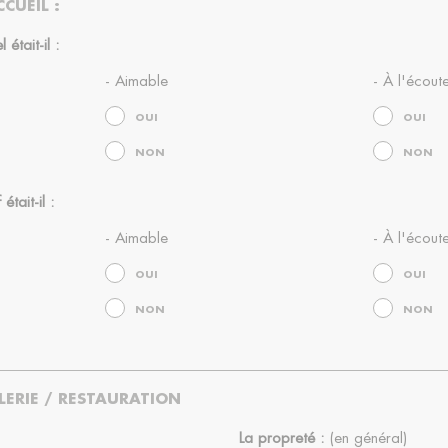
CUEIL :
était-il :
- Aimable
- À l'écout
OUI
OUI
NON
NON
était-il :
- Aimable
- À l'écout
OUI
OUI
NON
NON
ERIE / RESTAURATION
La propreté :
(en général)