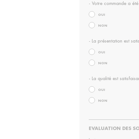
- Votre commande a été
OUI
NON
- La présentation est sati
OUI
NON
- La qualité est satisfaisa
OUI
NON
EVALUATION DES S