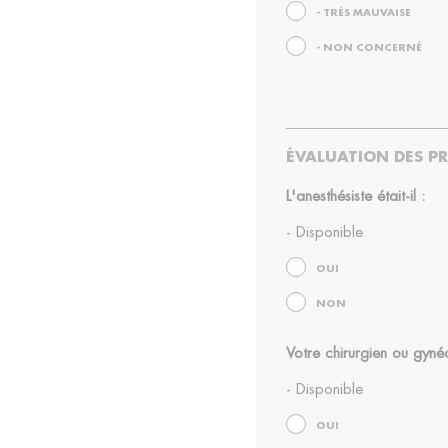
- TRÈS MAUVAISE
- NON CONCERNÉ
ÉVALUATION DES PR
L'anesthésiste était-il :
- Disponible
OUI
NON
Votre chirurgien ou gynéc
- Disponible
OUI