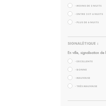
- MOINS DE 2 NUITS
- ENTRE 2 ET 6 NUITS
- PLUS DE 6 NUITS
SIGNALÉTIQUE :
En ville, signalisation de 
- EXCELLENTE
- BONNE
- MAUVAISE
- TRÈS MAUVAISE