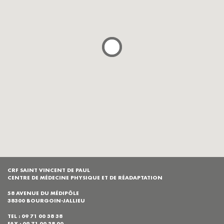
CRF SAINT VINCENT DE PAUL
CENTRE DE MÉDECINE PHYSIQUE ET DE RÉADAPTATION
58 AVENUE DU MÉDIPÔLE
38300 BOURGOIN-JALLIEU
TEL : 09 71 00 38 38
FAX : 09 71 00 38 00