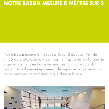
NOTRE BASSIN MESURE 8 MÈTRES SUR 5
OFFRES D’EMPLOI
PARTENAIRES
CONTACT
Notre bassin mesure 8 mètres sur 5, sur 2 niveaux : l’un de
1m35 de profondeur le « petit bain », l’autre de 1m45 pour le
« grand bain ». Une barre de maintien fait tout le tour du
bassin. Un rail permet également de déplacer les patients qui
ne peuvent pas se mobiliser jusque dans le bassin.